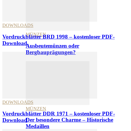
DOWNLOADS
MÜNZEN
Vordruckblätter BRD 1998 – kostenloser PDF-
Download
Ausbeutemünzen oder
Bergbauprägungen?
DOWNLOADS
MÜNZEN
Vordruckblätter DDR 1971 – kostenloser PDF-
Der besondere Charme – Historische
Download
Medaillen