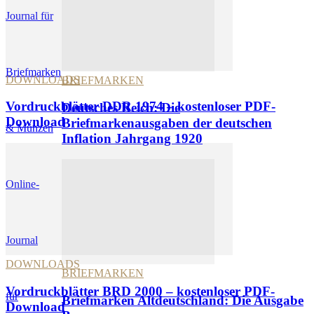
DOWNLOADS
BRIEFMARKEN
Vordruckblätter DDR 1974 – kostenloser PDF-
Deutsches Reich: Die
Download
Briefmarkenausgaben der deutschen
Inflation Jahrgang 1920
Online-
Journal
DOWNLOADS
BRIEFMARKEN
Vordruckblätter BRD 2000 – kostenloser PDF-
für
Briefmarken Altdeutschland: Die Ausgabe
Download