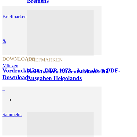
Bremens
Briefmarken
&
DOWNLOADS
BRIEFMARKEN
Münzen
Vordruckblätter DDR 1973 – kostenloser PDF-
Briefmarken Altdeutschland: Die
Download
Ausgaben Helgolands
–
Münzen
Sammeln-