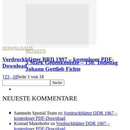
DOWNLOADS
MÜNZEN
Vordruckblätter BRD 1997 – kostenloser PDF-
5 Mark Gedenkmünze – 150. Todestag
Download
Johann Gottlieb Fichte
1
2
3
...
18
Seite 1 von 18
Downloads
NEUESTE KOMMENTARE
Kontakt
Sammeln Spezial Team
zu
Vordruckblätter DDR 1967 –
kostenloser PDF-Download
Konrad Maierhofer
zu
Vordruckblätter DDR 1967 –
kostenloser PDF-Download