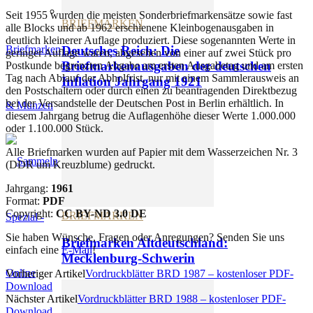
Seit 1955 wurden die meisten Sonderbriefmarkensätze sowie fast
BRIEFMARKEN
alle Blocks und ab 1962 erschienene Kleinbogenausgaben in
deutlich kleinerer Auflage produziert. Diese sogenannten Werte in
Deutsches Reich: Die
geringer Auflage waren, abgesehen von einer auf zwei Stück pro
Briefmarkenausgaben der deutschen
Postkunde begrenzten Abgabe am ersten Ausgabetag und am ersten
Tag nach Ablauf der Abholfrist, nur mit einem Sammlerausweis an
Inflation Jahrgang 1921
den Postschaltern oder durch einen zu beantragenden Direktbezug
bei der Versandstelle der Deutschen Post in Berlin erhältlich. In
diesem Jahrgang betrug die Auflagenhöhe dieser Werte 1.000.000
oder 1.100.000 Stück.
Alle Briefmarken wurden auf Papier mit dem Wasserzeichen Nr. 3
(DDR um Kreuzblume) gedruckt.
Jahrgang:
1961
Format:
PDF
Copyright:
CC BY-ND 3.0 DE
BRIEFMARKEN
Sie haben Wünsche, Fragen oder Anregungen? Senden Sie uns
Briefmarken Altdeutschland:
einfach eine
E-Mail
!
Mecklenburg-Schwerin
Vorheriger Artikel
Vordruckblätter BRD 1987 – kostenloser PDF-
Download
Nächster Artikel
Vordruckblätter BRD 1988 – kostenloser PDF-
Download