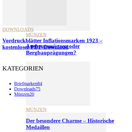
DOWNLOADS
MÜNZEN
Vordruckblätter Inflationsmarken 1923 –
Ausbeutemünzen oder
kostenloser PDF-Download
Bergbauprägungen?
KATEGORIEN
Briefmarken
84
Downloads
75
Münzen
20
MÜNZEN
Der besondere Charme – Historische
Medaillen